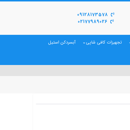
09128173578
02177989026
تجهیزات کافی شاپی
آبسردکن استیل