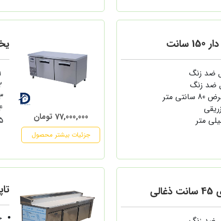
 سانت
یخچا
ل ضد زنگ
 ضد زنگ
زریقی
77,000,000 تومان
جزئیات بیشتر محصول
تاپی
الی
ج
ل ضد زنگ