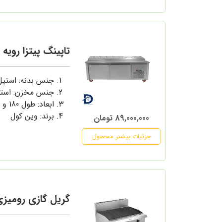
تاپینگ پیتزا رویه تخت 0
جنس بدنه: استی
جنس مخزن: است
ابعاد: طول 180 و عرض 80 سانتی متر
برند: وین کول
89,000,000 تومان
جزئیات بیشتر محصول
گریل گازی رومیزی 90 سانت ذغ