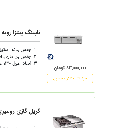
تاپینگ پیتزا رویه تخت 0
جنس بدنه: استی
جنس بن ماری: ا
ابعاد: طول 130، عرض 80 سانتی متر
83,000,000 تومان
جزئیات بیشتر محصول
گریل گازی رومیزی 60 سانت ذغ