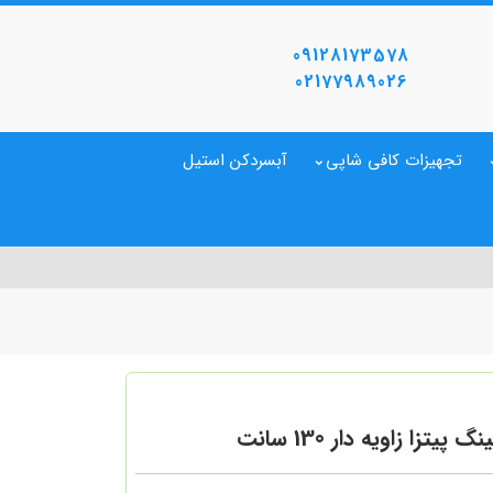
09128173578
02177989026
تجهیزات کافی شاپی
آبسردکن استیل
نگ پیتزا زاویه دار 130 سانت