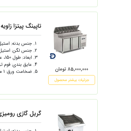
تاپینگ پیتزا زاویه دار 150
جنس بدنه: استی
جنس لگن: استیل
ابعاد: طول 150، عرض 80 سانتی متر
عایق بندی: فوم ت
85,000,000 تومان
ضخامت ورق: 1 میلی متر
جزئیات بیشتر محصول
گریل گازی رومیزی 45 سانت ذغ
جنس بدنه: استی