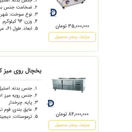
جنس بدنه: استی
ضخامت جنس بدنه: 1 میل
نوع سوخت: شهری
وزن: 94 کیلوگرم
35,000,000 تومان
ابعاد: طول 61، عرض 77، ارتفاع 37 سانتی متر
جزئیات بیشتر محصول
یخچال روی میز کار 180 سانت عر
جنس بدنه: استی
جنس رویه میز: ا
پایه: چرخدار
عایق بندی: فوم ت
84,000,000 تومان
ترموستات: دیجیت
جزئیات بیشتر محصول