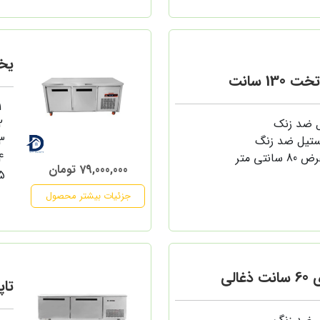
یخچا
13 سانت
ل ضد زنک
ستیل ضد زنگ
79,000,000 تومان
جزئیات بیشتر محصول
الی
تاپی