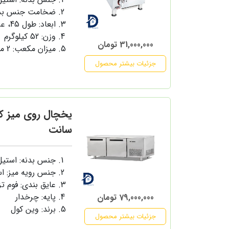
ضخامت جنس بدنه: 1 میل
ابعاد: طول 45، عرض 68، ارتفاع 40 سانتی متر
وزن: 52 کیلوگرم
31,000,000 تومان
میزان مکعب: 2 متر مکعب
جزئیات بیشتر محصول
سانت
جنس بدنه: استی
جنس رویه میز: ا
عایق بندی: فوم ت
پایه: چرخدار
79,000,000 تومان
برند: وین کول
جزئیات بیشتر محصول