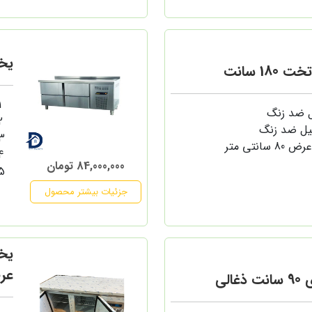
یخچا
18 سانت
ل ضد زنگ
یل ضد زنگ
84,000,000 تومان
جزئیات بیشتر محصول
عرض
الی