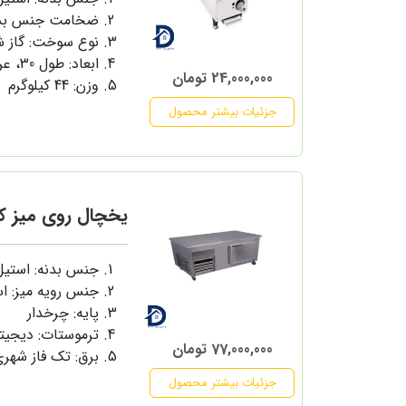
ضخامت جنس بدنه: 
نوع سوخت: گاز ش
ابعاد: طول 30، عرض 60، ارتفاع 41 سانتی متر
24,000,000 تومان
وزن: 44 کیلوگرم
جزئیات بیشتر محصول
یخچال روی میز کار 130 سانت وین
جنس بدنه: استی
جنس رویه میز: ا
پایه: چرخدار
ترموستات: دیجیت
77,000,000 تومان
برق: تک فاز شهر
جزئیات بیشتر محصول