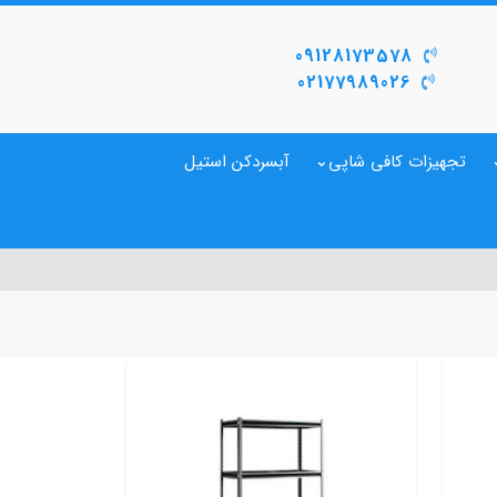
09128173578
02177989026
تجهیزات کافی شاپی
آبسردکن استیل