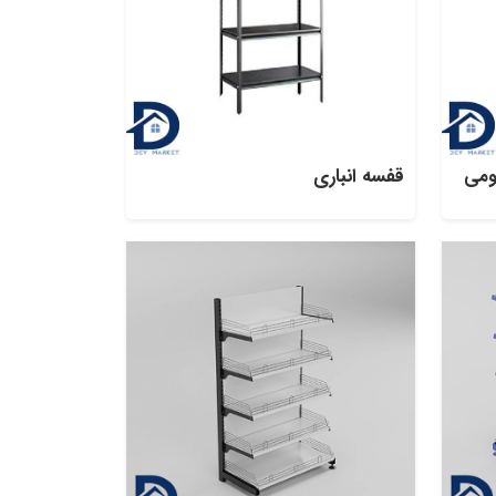
ومی
قفسه انباری