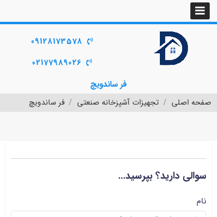
09128173578
02177989026
فر ساندویچ
صفحه اصلی
تجهیزات آشپزخانه صنعتی
فر ساندویچ
سوالی دارید؟ بپرسید...
نام