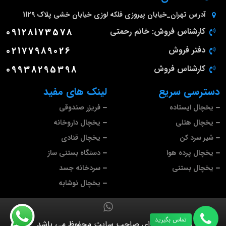
آدرس
تهران_خیابان پیروزی فلکه لوزی خیابان خشی پلاک 1129
کارشناس فروش: خانم رحمتی
09128173578
دفتر فروش
02177989026
کارشناس فروش
09938295398
دسترسی سریع
لینک های مفید
یخچال ایستاده
فریزر صندوقی
یخچال هتلی
یخچال داروخانه
شیر سرد کن
یخچال قنادی
یخچال پرده هوا
دستگاه بستنی ساز
یخچال بستنی
سردخانه جسد
یخچال نوشابه
تماس بگیرید
تمام حقوق برای صاحب سایت محفوظ می باشد.