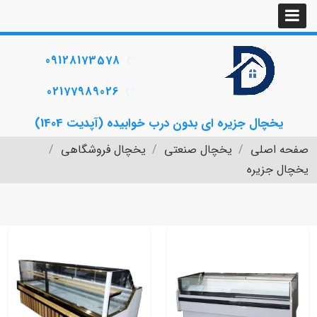
09128173578
02177989026
یخچال جزیره ای بدون درب خوابیده (آپدیت 1404)
صفحه اصلی
یخچال صنعتی
یخچال فروشگاهی
یخچال جزیره