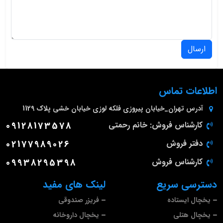
ارسال
اطلاعات تماس
آدرس
تهران_خیابان پیروزی فلکه لوزی خیابان خشی پلاک 1129
کارشناس فروش: خانم رحمتی
09128173578
دفتر فروش
02177989026
کارشناس فروش
09938295398
دسترسی سریع
لینک های مفید
یخچال ایستاده
فریزر صندوقی
یخچال هتلی
یخچال داروخانه