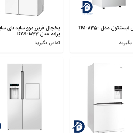
یخچال ایستکول مدل TM-835-
یخچال‌ فریزر دوو ساید بای‌ سای
پرایم مدل D2S-1033
بگیرید
تماس بگیرید