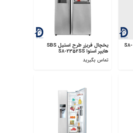
یخچال فریزر هایپر اسنوا مدل S8-
یخچال فریزر طرح استیل SBS
هایپر اسنوا S8-2352SS
تماس بگیرید