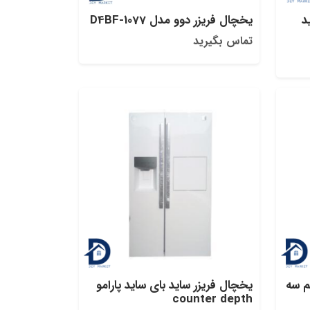
د
یخچال‌ فریزر دوو مدل D4BF-1077
تماس بگیرید
م سه
یخچال‌ فریزر ساید بای‌ ساید پارامو
counter depth