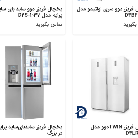
 فریزر دوو سری اولتیمو مدل
یخچال‌ فریزر دوو ساید بای‌ سای
D4BF
پرایم مدل D2S-1037
بگیرید
تماس بگیرید
یخچال فریزر TWINدوو مدل
یخچال فریزر سایدبای‌ساید پرای
D4LR
در بزرگ