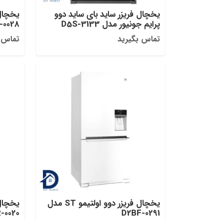
یخچال فریزر ساید بای ساید دوو
یخچال‌
پرایم جونیور مدل D5S-3133
-0028
تماس بگیرید
تماس 
یخچال‌ فریزر دوو اولتیمو ST مدل
-0020
D2BF-0291