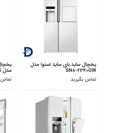
یخچال ساید بای ساید اسنوا مدل
یخچال 
SN8-2340GW
مدل S8-2261S
تماس بگیرید
تماس 