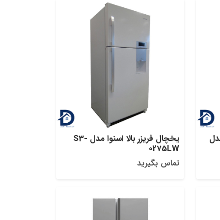
مدل
یخچال فریزر بالا اسنوا مدل S3-
0275LW
تماس بگیرید