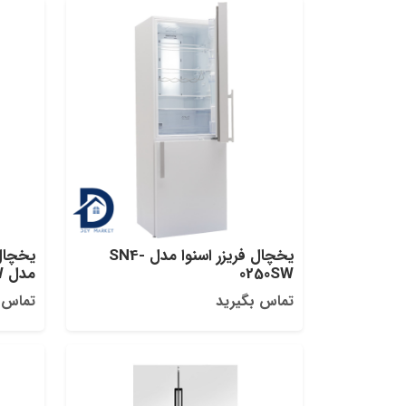
یخچال فریزر اسنوا مدل SN4-
یخچال 
0250SW
مدل SN8-2261SW
تماس بگیرید
تماس 