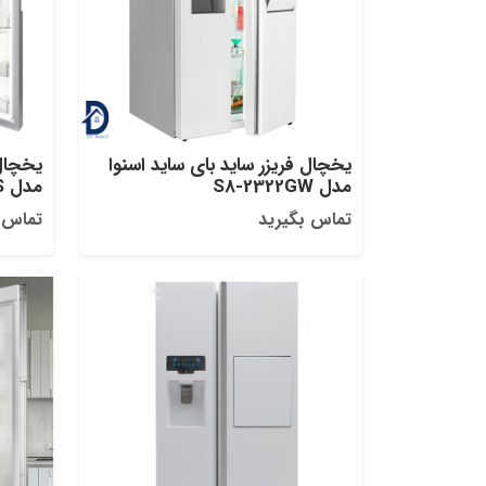
یخچال فریزر ساید بای ساید اسنوا
یخچال 
مدل S8-2322GW
مدل SN8-2340SS
تماس بگیرید
تماس 