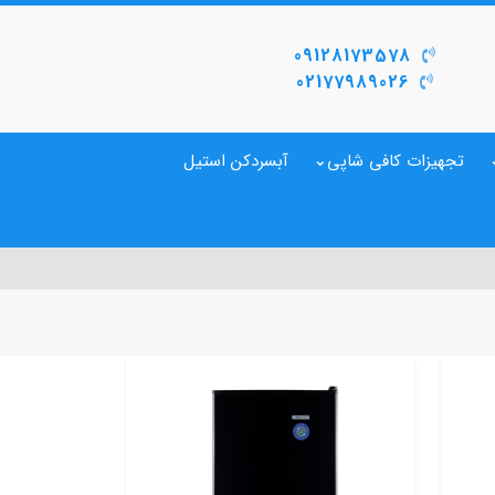
09128173578
02177989026
تجهیزات کافی شاپی
آبسردکن استیل