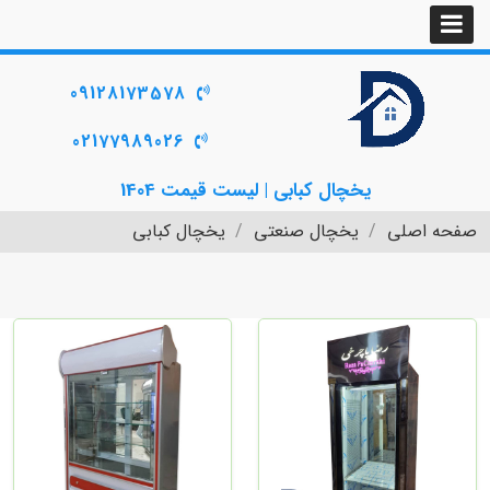
09128173578
02177989026
یخچال کبابی | لیست قیمت 1404
صفحه اصلی
یخچال صنعتی
یخچال کبابی