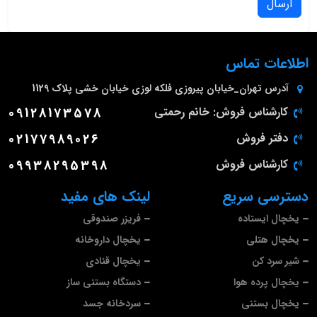
ارسال
اطلاعات تماس
آدرس
تهران_خیابان پیروزی فلکه لوزی خیابان خشی پلاک 1129
کارشناس فروش: خانم رحمتی
09128173578
دفتر فروش
02177989026
کارشناس فروش
09938295398
دسترسی سریع
لینک های مفید
یخچال ایستاده
فریزر صندوقی
یخچال هتلی
یخچال داروخانه
شیر سرد کن
یخچال قنادی
یخچال پرده هوا
دستگاه بستنی ساز
یخچال بستنی
سردخانه جسد