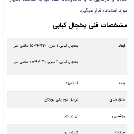
مورد استفاده قرار میگیرد.
مشخصات فنی یخچال کبابی
ابعاد
یخچال کبابی 1 متری: 230*90*150 سانتی متر
یخچال کبابی 2 متری: 230*90*200 سانتی متر
بدنه
گالوانیزه
عایق بندی
تزریق فوم پلی یورتان
روشنایی
ال ای دی
طبقات
شیشه ای