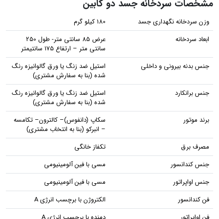
مشخصات سردخانه جسد دو کابین
وزن سردخانه نگهداری جسد
180 کیلو گرم
ابعاد سردخانه
عرض 85 سانتی متر- طول 250
سانتی متر – ارتفاع 175 سانتیمتر
جنس بدنه بیرونی و داخلی
استیل ضد زنگ یا ورق گالوانیزه رنگ
شده (بنا به سفارش مشتری)
جنس برانکارد
استیل ضد زنگ یا ورق گالوانیزه رنگ
شده (بنا به سفارش مشتری)
برند موتور
سکاپ (دانفوس)– کالترون– تکامسه
– انبرکو (بنا به انتخاب مشتری)
مصرف برق
تکفاز خانگی
جنس کندانسور
مسی با فین آلومینیومی
جنس اواپراتور
مسی با فین آلومینیومی
فن کندانسور
الکتروژن با برچسب انرژی A
فن اواپراتور
دمنده با برچسب انرژی A