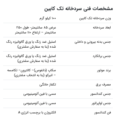
مشخصات فنی سردخانه تک کابین
وزن سردخانه تک کابین
100 کیلو گرم
ابعاد سردخانه
عرض 85 سانتیمتر- طول 250
سانتیمتر – ارتفاع 110 سانتیمتر
جنس بدنه بیرونی و داخلی
استیل ضد زنگ یا ورق گالوانیزه رنگ
شده (بنا به سفارش مشتری)
جنس برانکارد
استیل ضد زنگ یا ورق گالوانیزه رنگ
شده (بنا به سفارش مشتری)
برند موتور
سکاپ (دانفوس)– کالترون– تکامسه
– انبرکو (بنا به انتخاب مشتری)
مصرف برق
تکفاز خانگی
جنس کندانسور
مسی با فین آلومینیومی
جنس اواپراتور
مسی با فین آلومینیومی
فن کندانسور
الکتروژن با برچسب انرژی A