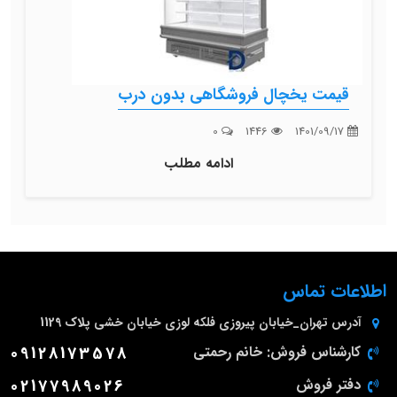
قیمت یخچال فروشگاهی بدون درب
0
1446
1401/09/17
ادامه مطلب
اطلاعات تماس
آدرس
تهران_خیابان پیروزی فلکه لوزی خیابان خشی پلاک 1129
کارشناس فروش: خانم رحمتی
09128173578
دفتر فروش
02177989026