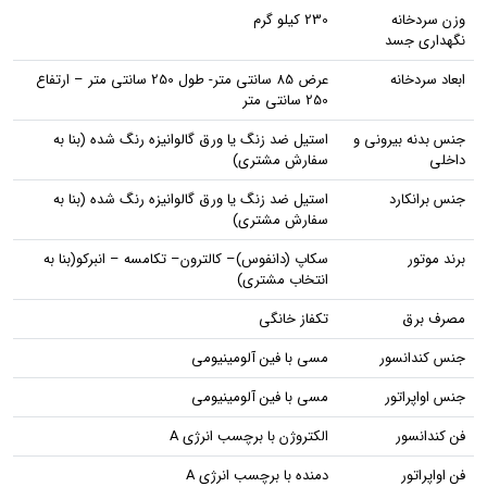
وزن سردخانه
230 کیلو گرم
نگهداری جسد
ابعاد سردخانه
عرض 85 سانتی متر- طول 250 سانتی متر – ارتفاع
250 سانتی متر
جنس بدنه بیرونی و
استیل ضد زنگ یا ورق گالوانیزه رنگ شده (بنا به
داخلی
سفارش مشتری)
جنس برانکارد
استیل ضد زنگ یا ورق گالوانیزه رنگ شده (بنا به
سفارش مشتری)
برند موتور
سکاپ (دانفوس)– کالترون– تکامسه – انبرکو(بنا به
انتخاب مشتری)
مصرف برق
تکفاز خانگی
جنس کندانسور
مسی با فین آلومینیومی
جنس اواپراتور
مسی با فین آلومینیومی
فن کندانسور
الکتروژن با برچسب انرژی A
فن اواپراتور
دمنده با برچسب انرژی A