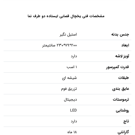
مشخصات فنی یخچال قصابی ایستاده دو طرف نما
جنس بدنه
استیل نگیر
ابعاد
۲۰۰٭۷۹*۲۳۰ سانتیمتر
آویز لاشه
دارد
قدرت کمپرسور
۱ اسب
طبقات
شیشه ای
عایق بندی
تزریق فوم
ترموستات
دیجیتال
روشنایی
LED
تاج
دارد
گارانتی
۱۸ ماه