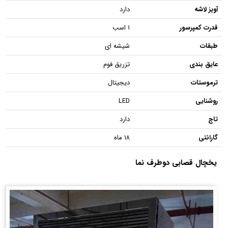
آویز لاشه
دارد
قدرت کمپرسور
۱ اسب
طبقات
شیشه ای
عایق بندی
تزریق فوم
ترموستات
دیجیتال
روشنایی
LED
تاج
دارد
گارانتی
۱۸ ماه
یخچال قصابی دوطرف نما