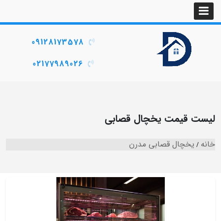
09128173578
02177989026
لیست قیمت یخچال قصابی
خانه
یخچال قصابی مدرن