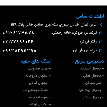
اطلاعات تماس
آدرس
تهران_خیابان پیروزی فلکه لوزی خیابان خشی پلاک 1129
کارشناس فروش: خانم رحمتی
09128173578
دفتر فروش
02177989026
کارشناس فروش
09938295398
دسترسی سریع
لینک های مفید
یخچال ایستاده
فریزر صندوقی
یخچال هتلی
یخچال داروخانه
شیر سرد کن
یخچال قنادی
یخچال پرده هوا
دستگاه بستنی ساز
یخچال بستنی
سردخانه جسد
یخچال نوشابه