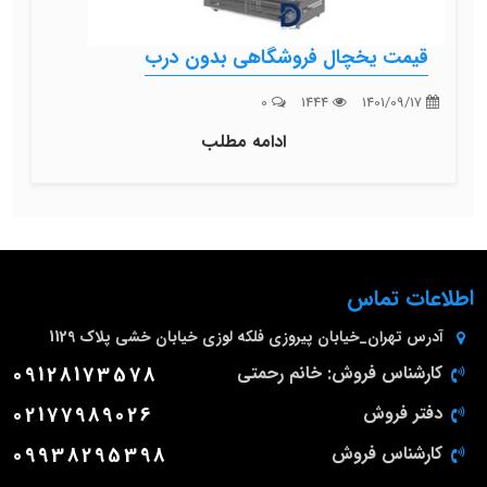
قیمت یخچال فروشگاهی بدون درب
0
1444
1401/09/17
ادامه مطلب
اطلاعات تماس
آدرس
تهران_خیابان پیروزی فلکه لوزی خیابان خشی پلاک 1129
کارشناس فروش: خانم رحمتی
09128173578
دفتر فروش
02177989026
کارشناس فروش
09938295398