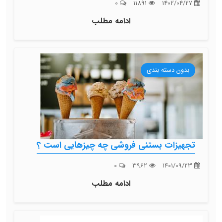
0
11891
1402/04/27
ادامه مطلب
بدون دسته بندی
تجهیزات بستنی فروشی چه چیزهایی است ؟
0
3962
1401/09/23
ادامه مطلب