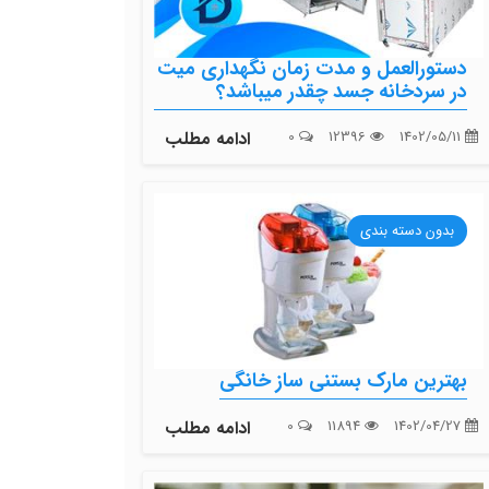
دستورالعمل و مدت زمان نگهداری میت
در سردخانه جسد چقدر میباشد؟
1402/05/11
12396
0
ادامه مطلب
بدون دسته بندی
بهترین مارک بستنی ساز خانگی
1402/04/27
11894
0
ادامه مطلب