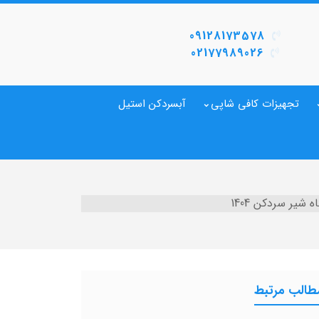
09128173578
02177989026
تجهیزات کافی شاپی
آبسردکن استیل
شیر سردکن 1404
طالب مرتبط