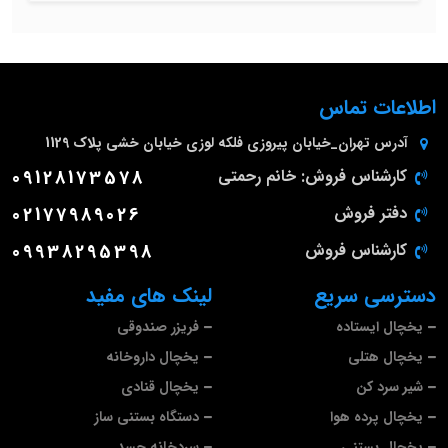
اطلاعات تماس
آدرس
تهران_خیابان پیروزی فلکه لوزی خیابان خشی پلاک 1129
کارشناس فروش: خانم رحمتی
09128173578
دفتر فروش
02177989026
کارشناس فروش
09938295398
دسترسی سریع
لینک های مفید
یخچال ایستاده
فریزر صندوقی
یخچال هتلی
یخچال داروخانه
شیر سرد کن
یخچال قنادی
یخچال پرده هوا
دستگاه بستنی ساز
یخچال بستنی
سردخانه جسد