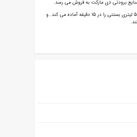
 صنایع برودتی دی مارکت به فروش می رسد.
با برق مصرفی تک فاز و یه مخزن 5/8 لیتری بستنی را در 15 دقیقه آماده می کند. و