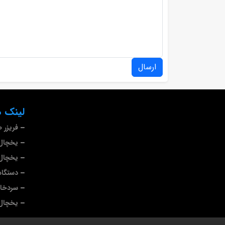
ارسال
لینک ه
فریزر 
یخچال 
یخچال 
دستگاه
سردخا
یخچال 