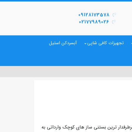
09128173578
02177989026
تجهیزات کافی شاپی
آبسردکن استیل
 چین از پرطرفدار ترین بستنی ساز های کوچک وارداتی به