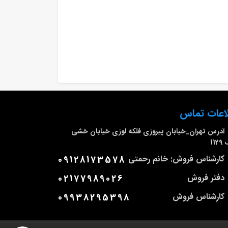
اعات تماس
آدرس
تهران_خیابان پیروزی فلکه لوزی خیابان خشی
112
کارشناس فروش: خانم رحمتی
09128173578
دفتر فروش
02177989026
کارشناس فروش
09938295398