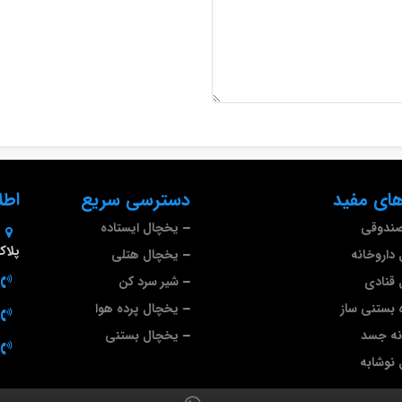
ای مفید
دسترسی سریع
اطل
صندوقی
یخچال ایستاده
پلاک 9
داروخانه
یخچال هتلی
قنادی
شیر سرد کن
 بستنی ساز
یخچال پرده هوا
نه جسد
یخچال بستنی
نوشابه