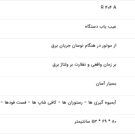
R 404 A
عیب یاب دستگاه
از موتور در هنگام نوسان جریان برق
بر زمان واقعی و نظارت بر ولتاژ برق
بسیار آسان
آبمیوه گیری ها – رستوران ها – کافی شاپ ها – فست فودها – 
80 * 69 * 53 سانتیمتر