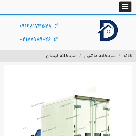
09128173578
02177989026
خانه
سردخانه ماشین
سردخانه نیسان