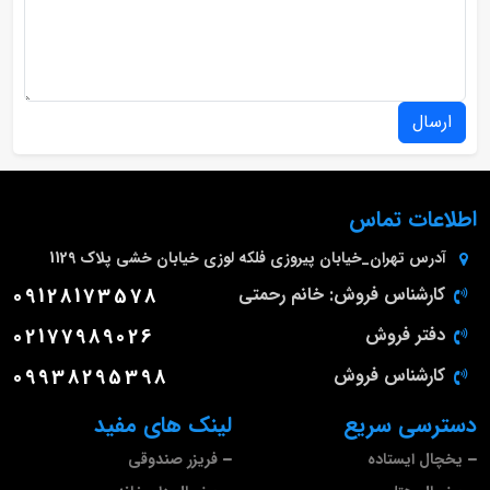
ارسال
اطلاعات تماس
آدرس
تهران_خیابان پیروزی فلکه لوزی خیابان خشی پلاک 1129
کارشناس فروش: خانم رحمتی
09128173578
دفتر فروش
02177989026
کارشناس فروش
09938295398
دسترسی سریع
لینک های مفید
یخچال ایستاده
فریزر صندوقی