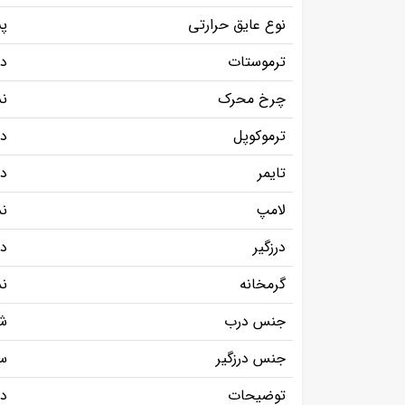
نوع عایق حرارتی
پ
ترموستات
دا
چرخ محرک
ند
ترموکوپل
دا
تایمر
دا
لامپ
ند
درزگیر
دا
گرمخانه
ند
جنس درب
شی
جنس درزگیر
س
توضیحات
دارای 1 عدد ف