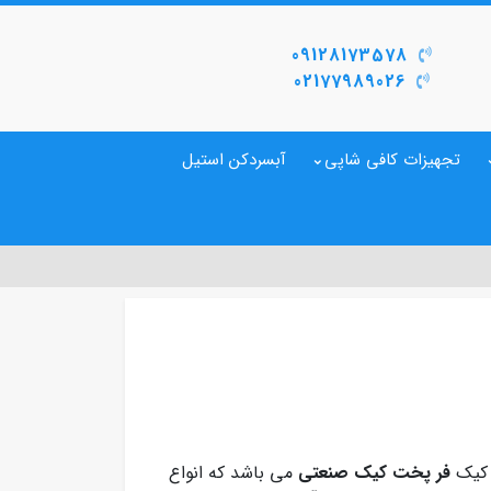
09128173578
02177989026
تجهیزات کافی شاپی
آبسردکن استیل
کیک
فر پخت کیک صنعتی
می باشد که انواع