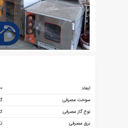
ابعاد
0*750
سوخت مصرفی
گا
نوع گاز مصرفی
کپ
برق مصرفی
تک