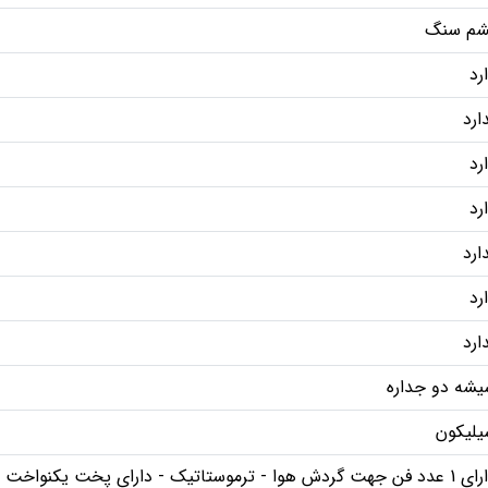
شم سنگ
رد
ارد
رد
رد
ارد
رد
ارد
شه دو جداره
یلیکون
ن جهت گردش هوا - ترموستاتیک - دارای پخت یکنواخت