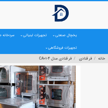
یخچال صنعتی
تجهیزات لبنیاتی
سردخانه ص
تجهیزات فروشگاهی
خانه
فر قنادی
فر قنادی مدل CA01-4