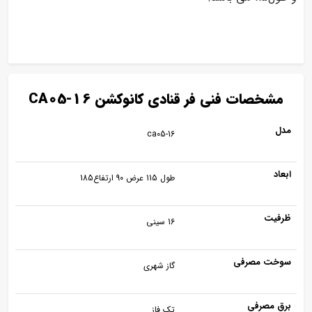
مشخصات فنی فر قنادی کانوکشن CA05-16
مدل
ca05-16
ابعاد
طول 115 عرض 90 ارتفاع185
ظرفیت
16 سینی
سوخت مصرفی
گاز شهری
برق مصرفی
تک فاز