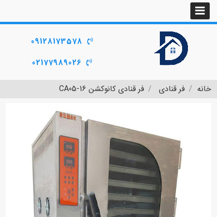
09128173578
02177989026
خانه
فر قنادی
فر قنادی کانوکشن CA05-16