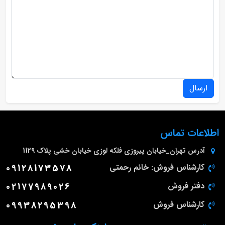
ارسال
اطلاعات تماس
آدرس
تهران_خیابان پیروزی فلکه لوزی خیابان خشی پلاک 1129
کارشناس فروش: خانم رحمتی
09128173578
دفتر فروش
02177989026
کارشناس فروش
09938295398