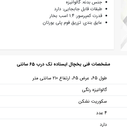
جنس بدنه: گالوانیزه
طبقات قابل جابجایی: دارد
قدرت کمپرسور: 1.4 اسب بخار
عایق بندی: تزریق فوم پلی یورتان
مشخصات فنی یخچال ایستاده تک درب 65 سانتی
طول 65، عرض 65، ارتفاع 210 سانتی متر
گالوانیزه رنگی
سکوریت نشکن
4 عدد
دارد