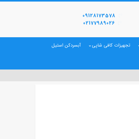
09128173578
02177989026
تجهیزات کافی شاپی
آبسردکن استیل