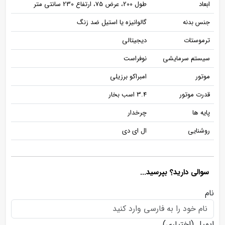
ابعاد
طول 200، عرض 75، ارتفاع 230 سانتی متر
جنس بدنه
گالوانیزه یا استیل ضد زنگ
ترموستات
دیجیتالی
سیستم سرمایشی
نوفراست
موتور
امبراکو برزیلی
قدرت موتور
3.4 اسب بخار
پایه ها
چرخدار
روشنایی
ال ای دی
سوالی دارید؟ بپرسید...
نام
ایمیل
(اختیاری)