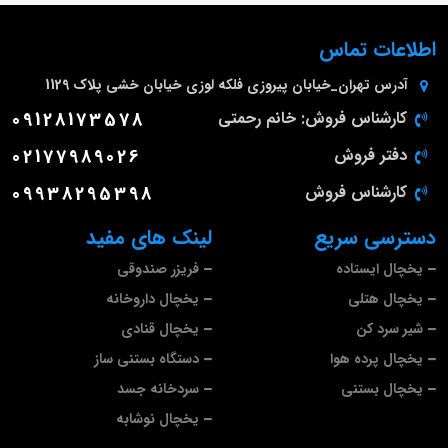
اطلاعات تماس
آدرس
تهران_خیابان پیروزی فلکه لوزی خیابان خشی پلاک 1129
کارشناس فروش: خانم رحمتی
09128173578
دفتر فروش
02177989026
کارشناس فروش
09938295398
دسترسی سریع
لینک های مفید
یخچال ایستاده
فریزر صندوقی
یخچال هتلی
یخچال داروخانه
شیر سرد کن
یخچال قنادی
یخچال پرده هوا
دستگاه بستنی ساز
یخچال بستنی
سردخانه جسد
یخچال نوشابه