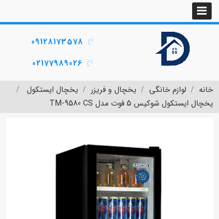
09128173578
02177989026
خانه
لوازم خانگی
یخچال و فریزر
یخچال ایستکول
یخچال ایستکول شوکیس 5 فوت مدل TM-9580 CS