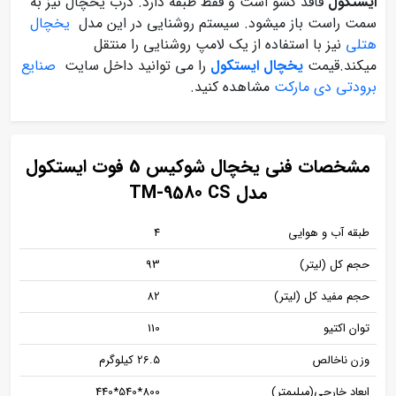
ایستکول
فاقد کشو است و فقط طبقه دارد. درب یخچال نیز به
سمت راست باز میشود. سیستم روشنایی در این مدل
یخچال
هتلی
نیز با استفاده از یک لامپ روشنایی را منتقل
میکند.قیمت
یخچال ایستکول
را می توانید داخل سایت
صنایع
برودتی دی مارکت
مشاهده کنید.
مشخصات فنی یخچال شوکیس 5 فوت ایستکول
مدل TM-9580 CS
طبقه آب و هوایی
4
حجم کل (لیتر)
93
حجم مفید کل (لیتر)
82
توان اکتیو
110
وزن ناخالص
26.5 کیلوگرم
ابعاد خارجی(میلیمتر)
800*540*440