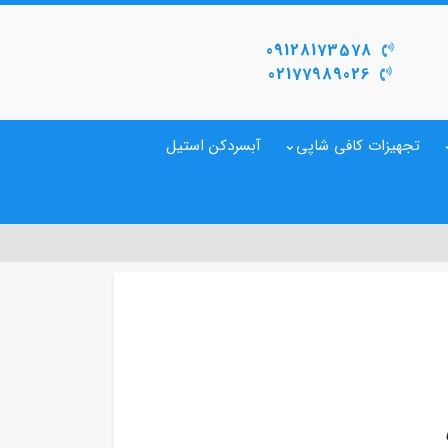
09128173578
02177989026
تجهیزات کافی شاپی
آبسردکن استیل