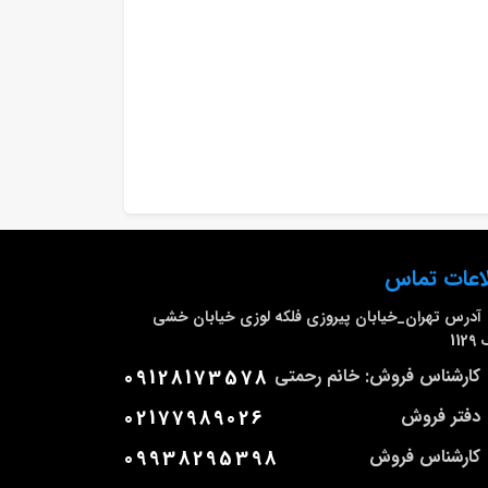
اعات تماس
آدرس
تهران_خیابان پیروزی فلکه لوزی خیابان خشی
112
کارشناس فروش: خانم رحمتی
09128173578
دفتر فروش
02177989026
کارشناس فروش
09938295398