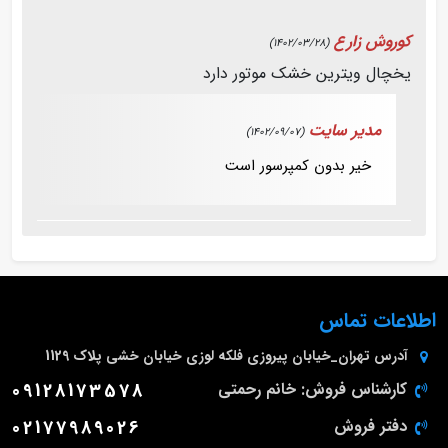
کوروش زارع
(1402/03/28)
یخچال ویترین خشک موتور دارد
مدیر سایت
(1402/09/07)
خیر بدون کمپرسور است
اطلاعات تماس
آدرس
تهران_خیابان پیروزی فلکه لوزی خیابان خشی پلاک 1129
کارشناس فروش: خانم رحمتی
09128173578
دفتر فروش
02177989026