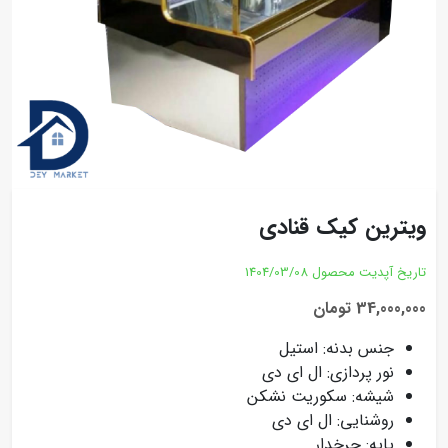
ویترین کیک قنادی
تاریخ آپدیت محصول
1404/03/08
34,000,000 تومان
جنس بدنه: استیل
نور پردازی: ال ای دی
شیشه: سکوریت نشکن
روشنایی: ال ای دی
پایه: چرخدار