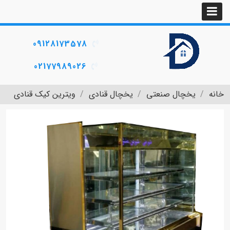
09128173578
02177989026
خانه
یخچال صنعتی
یخچال قنادی
ویترین کیک قنادی