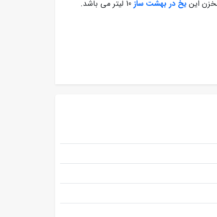
خزن این
یخ در بهشت ساز
10 لیتر می باشد.