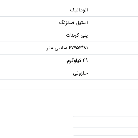
اتوماتیک
استیل ضدزنگ
پلی کربنات
81*52*47 سانتی متر
49 کیلوگرم
حلزونی