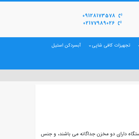
09128173578
02177989026
تجهیزات کافی شاپی
آبسردکن استیل
گاه دارای دو مخزن جداگانه می باشند، و جنس