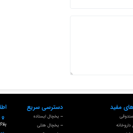
ای مفید
دسترسی سریع
اطل
صندوقی
یخچال ایستاده
پلاک 9
داروخانه
یخچال هتلی