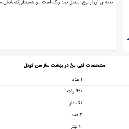
بدنه ی آن از نوع استیل ضد زنگ است , و همینطورگنجایش م
مشخصات فنی یخ در بهشت ساز سن کوتل
1 عدد
920 وات
تک فاز
2 عدد
10 لیتر