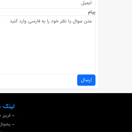
پیام
ارسال
لینک ه
فریزر 
یخچال 