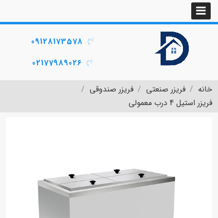
09128173578
02177989026
خانه
فریزر صنعتی
فریزر صندوقی
فریزر استیل 4 درب معمولی