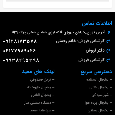
اطلاعات تماس
آدرس
تهران_خیابان پیروزی فلکه لوزی خیابان خشی پلاک 1129
کارشناس فروش: خانم رحمتی
09128173578
دفتر فروش
02177989026
کارشناس فروش
09938295398
دسترسی سریع
لینک های مفید
یخچال ایستاده
فریزر صندوقی
یخچال هتلی
یخچال داروخانه
شیر سرد کن
یخچال قنادی
یخچال پرده هوا
دستگاه بستنی ساز
یخچال بستنی
سردخانه جسد