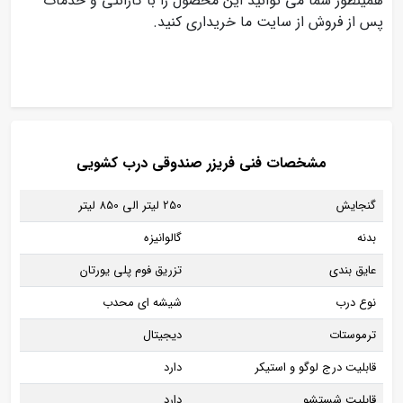
همینطور شما می توانید این محصول را با گارانتی و خدمات
پس از فروش از سایت ما خریداری کنید.
مشخصات فنی فریزر صندوقی درب کشویی
گنجایش
250 لیتر الی 850 لیتر
بدنه
گالوانیزه
عایق بندی
تزریق فوم پلی یورتان
نوع درب
شیشه ای محدب
ترموستات
دیجیتال
قابلیت درج لوگو و استیکر
دارد
قابلیت شستشو
دارد