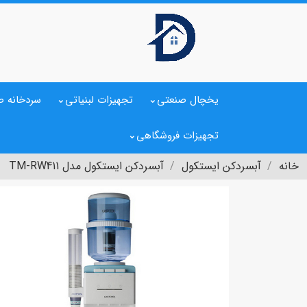
یخچال صنعتی
تجهیزات لبنیاتی
سردخانه ص
تجهیزات فروشگاهی
خانه
آبسردکن ایستکول
آبسردکن ایستکول مدل TM-RW411