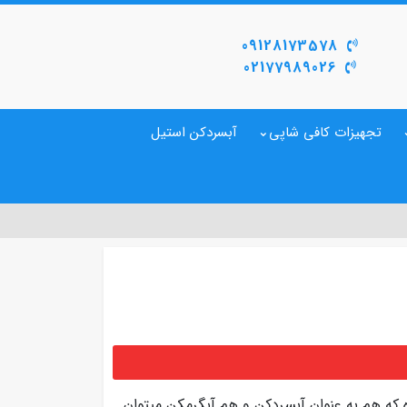
09128173578
02177989026
تجهیزات کافی شاپی
آبسردکن استیل
ه که هم به عنوان آبسردکن و هم آبگرمکن میتوان