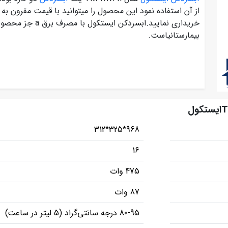
از آن استفاده نمود این محصول را میتوانید با قیمت مقرون به 
خریداری نمایید.ابس
بیمارستانیاست.
968*325*312
16
475 وات
87 وات
80-95 درجه سانتی‌گراد (5 لیتر در ساعت)