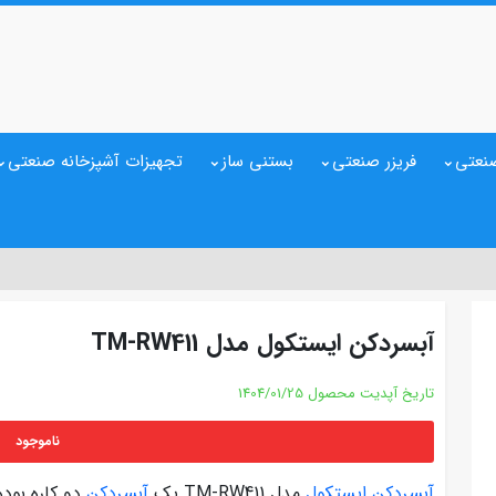
نعتی
فریزر صنعتی
بستنی ساز
تجهیزات آشپزخانه صنعتی
آبسردکن ایستکول مدل TM-RW411
تاریخ آپدیت محصول
1404/01/25
ناموجود
آبسردکن ایستکول
مدل TM-RW411 یک
آبسردکن
دو کاره بود