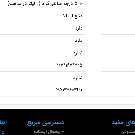
5-10 درجه سانتی‌گراد (2 لیتر در ساعت)
منبع از بالا
دارد
دارد
ندارد
325*167*227
ندارد
990*360*350
ای مفید
دسترسی سریع
اطل
صندوقی
یخچال ایستاده