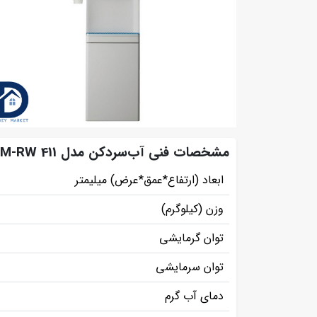
مشخصات فنی آب‌سردکن مدل 411 TM-RWايستکول
ابعاد (ارتفاع*عمق*عرض) میلیمتر
وزن (کیلوگرم)
توان گرمایشی
توان سرمایشی
دمای آب گرم