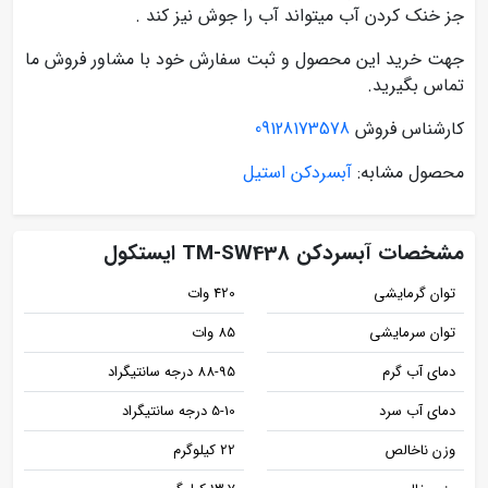
جز خنک کردن آب میتواند آب را جوش نیز کند .
جهت خرید این محصول و ثبت سفارش خود با مشاور فروش ما
تماس بگیرید.
کارشناس فروش
09128173578
محصول مشابه:
آبسردکن استیل
مشخصات آبسردکن TM-SW438 ایستکول
توان گرمایشی
420 وات
توان سرمایشی
85 وات
دمای آب گرم
88-95 درجه سانتیگراد
دمای آب سرد
5-10 درجه سانتیگراد
وزن ناخالص
22 کیلوگرم