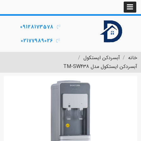
09128173578
02177989026
خانه
آبسردکن ایستکول
آبسردکن ایستکول مدل TM-SW438