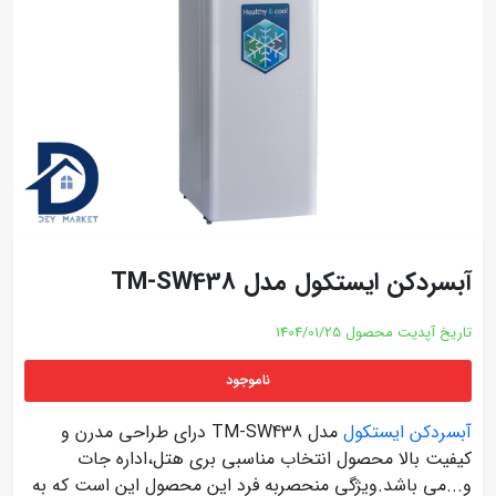
آبسردکن ایستکول مدل TM-SW438
تاریخ آپدیت محصول
1404/01/25
ناموجود
آبسردکن ایستکول
مدل TM-SW438 درای طراحی مدرن و
کیفیت بالا محصول انتخاب مناسبی بری هتل،اداره جات
و...می باشد.ویژگی منحصربه فرد این محصول این است که به