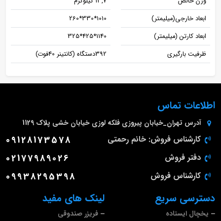
وزن خالص
13,7 کیلوگرم
ابعاد خارجی(میلیمتر)
1010*330*260
ابعاد کارتن (میلیمتر)
1140*425*325
ظرفيت بارگيری
392دستگاه (کانتينر 40فوت)
اطلاعات تماس
آدرس
تهران_خیابان پیروزی فلکه لوزی خیابان خشی پلاک 1129
کارشناس فروش: خانم رحمتی
09128173578
دفتر فروش
02177989026
کارشناس فروش
09938295398
دسترسی سریع
لینک های مفید
یخچال ایستاده
فریزر صندوقی