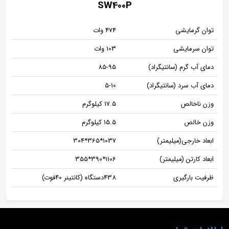
SW400P
توان گرمایشی
474 وات
توان سرمایشی
103 وات
دمای آب گرم (سانتیگراد)
85-95
دمای آب سرد (سانتیگراد)
5-10
وزن ناخالص
17.5 کیلوگرم
وزن خالص
15.5 کیلوگرم
ابعاد خارجی(میلیمتر)
1037*365*304
ابعاد کارتن (میلیمتر)
1106*390*355
ظرفيت بارگيری
438دستگاه (کانتينر 40فوت)