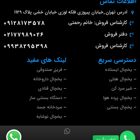
اطلاعات تماس
آدرس
تهران_خیابان پیروزی فلکه لوزی خیابان خشی پلاک 1129
کارشناس فروش: خانم رحمتی
09128173578
دفتر فروش
02177989026
کارشناس فروش
09938295398
دسترسی سریع
لینک های مفید
یخچال ایستاده
فریزر صندوقی
یخچال هتلی
یخچال داروخانه
شیر سرد کن
یخچال قنادی
یخچال پرده هوا
دستگاه بستنی ساز
یخچال بستنی
سردخانه جسد
یخچال نوشابه
تماس بگیرید