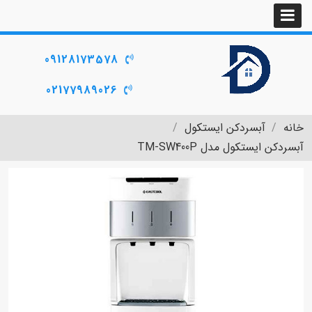
09128173578
02177989026
خانه
آبسردکن ایستکول
آبسردکن ایستکول مدل TM-SW400P