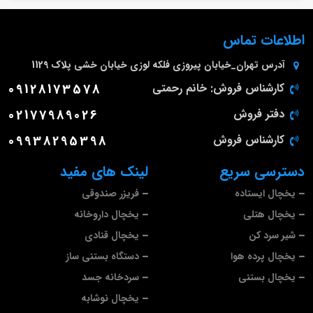
اطلاعات تماس
آدرس
تهران_خیابان پیروزی فلکه لوزی خیابان خشی پلاک 1129
کارشناس فروش: خانم رحمتی
09128173578
دفتر فروش
02177989026
کارشناس فروش
09938295398
دسترسی سریع
لینک های مفید
یخچال ایستاده
فریزر صندوقی
یخچال هتلی
یخچال داروخانه
شیر سرد کن
یخچال قنادی
یخچال پرده هوا
دستگاه بستنی ساز
یخچال بستنی
سردخانه جسد
یخچال نوشابه