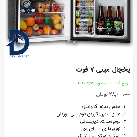
یخچال مینی 7 فوت
تاریخ آپدیت محصول
1404/07/12
28,000,000 تومان
جنس بدنه: گالوانیزه
عایق بندی: تزریق فوم پلی یورتان
ترموستات: دیجیتالی
نورپردازی: ال ای دی
شیشه: سکوریت نشکن