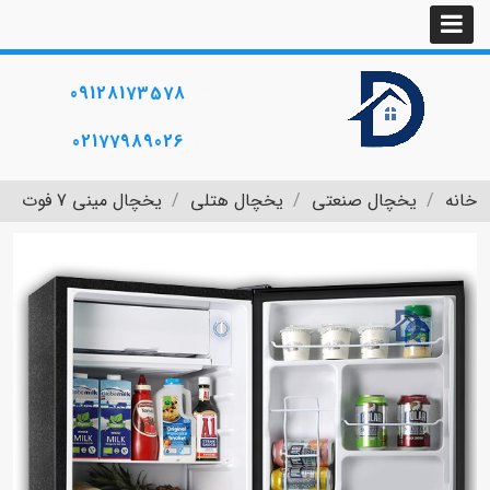
09128173578
02177989026
خانه
یخچال صنعتی
یخچال هتلی
یخچال مینی 7 فوت