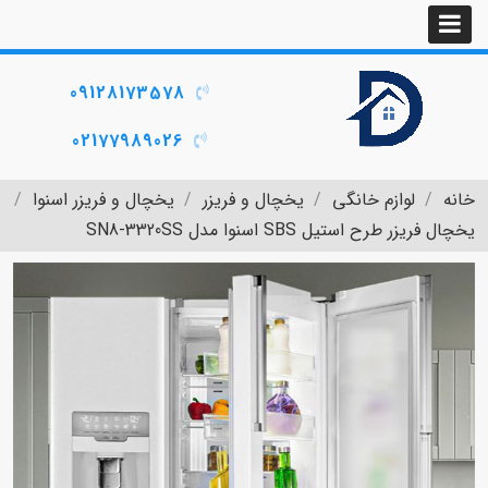
09128173578
02177989026
خانه
لوازم خانگی
یخچال و فریزر
یخچال و فریزر اسنوا
یخچال فریزر طرح استیل SBS اسنوا مدل SN8-3320SS