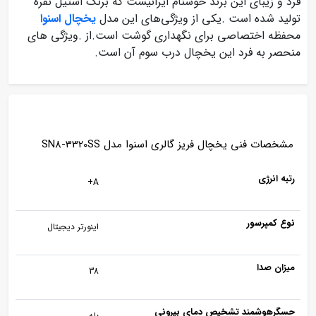
فرد و زیبای این برند خوشنام ایرانیست که برنگ استیل نقره
تولید شده است .یکی از ویژگی‌های این مدل
یخچال اسنوا
محفظه اختصاصی برای نگهداری گوشت است.از .ویژگی های
منحصر به فرد این یخچال درب سوم آن است.
مشخصات فنی یخچال فریز گالری اسنوا مدل SN8-3320SS
رتبه انرژی
A+
نوع کمپرسور
اینورتر دیجیتال
میزان صدا
38
حسگرهوشمند تشخیص دمای بیرونی
بله