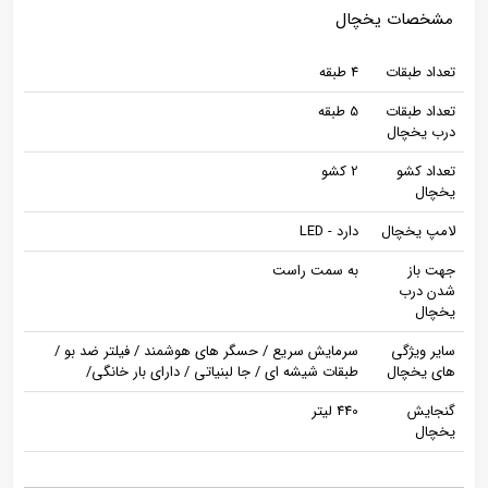
مشخصات یخچال
تعداد طبقات
4 طبقه
تعداد طبقات
5 طبقه
درب یخچال
تعداد کشو
2 کشو
یخچال
لامپ یخچال
دارد - LED
جهت باز
به سمت راست
شدن درب
یخچال
سایر ویژگی
سرمایش سریع / حسگر های هوشمند / فیلتر ضد بو /
های یخچال
طبقات شیشه ای / جا لبنیاتی / دارای بار خانگی/
گنجایش
440 لیتر
یخچال