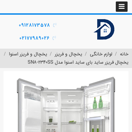
09128173578
02177989026
خانه
لوازم خانگی
یخچال و فریزر
یخچال و فریزر اسنوا
یخچال فریزر ساید بای ساید اسنوا مدل SN8-2340SS