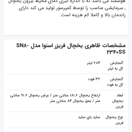
هوشمند می باشد که با اندازه گیری دمای محیط بیرون یخچال
, سرمایشی مناسب را توسط کمپرسور تولید می کند دارای
راندمان بالا و کاملا کم هزینه است.
مشخصات ظاهری یخچال فریزر اسنوا مدل SN8-
2340SS
گنجایش
684 لیتر
کل به لیتر
گنجایش
32 فوت
کل به فوت
ابعاد
ارتفاع یخچال 181.6 سانتی متر / عرض یخچال 91.6 سانتی
یخچال
متر / عمق یخچال 84 سانتی متر
فریزر
نوع یخچال
ساید بای ساید
فریزر