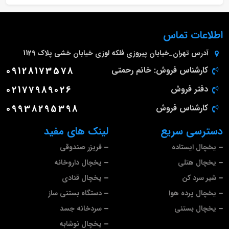
اطلاعات تماس
آدرس
تهران_خیابان پیروزی فلکه لوزی خیابان خشی پلاک 1129
کارشناس فروش: خانم رحمتی
09128173578
دفتر فروش
02177989026
کارشناس فروش
09938295398
دسترسی سریع
لینک های مفید
یخچال ایستاده
فریزر صندوقی
یخچال هتلی
یخچال داروخانه
شیر سرد کن
یخچال قنادی
یخچال پرده هوا
دستگاه بستنی ساز
یخچال بستنی
سردخانه جسد
یخچال نوشابه