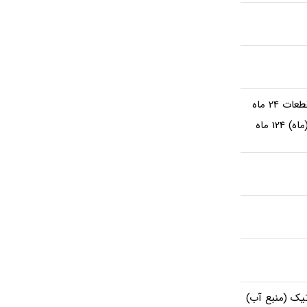
 24 ماه
12 ماه
تیک (منبع آب)