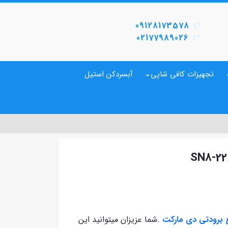
09128173578
02177989026
تجهیزات کافی شاپی
آبسردکن استیل
 برودتی دی مارکت
.شما عزیزان میتوانید این