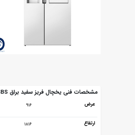
مشخصات فنی یخچال فریز سفید براق SBS هارمونی اسنوا مدل SN8-2261GW
عرض
916
ارتفاع
1816