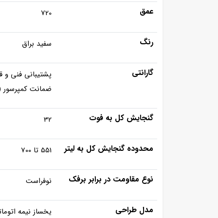
عمق
720
رنگ
سفید براق
گارانتی
پشتیبانی فنی و قطعات
ضمانت کمپرسور (ماه) 4
گنجایش کل به فوت
32
محدوده گنجایش کل به لیتر
551 تا 700
نوع مقاومت در برابر برفک
نوفراست
مدل طراحی
یخساز نیمه اتوما