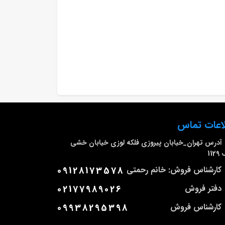
اعات تماس
آدرس
تهران_خیابان پیروزی فلکه لوزی خیابان خشی
112
کارشناس فروش: خانم رحمتی
09128173578
دفتر فروش
02177989026
کارشناس فروش
09938295398