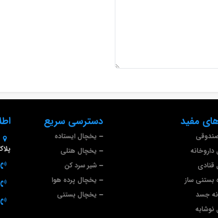
ای مفید
دسترسی سریع
اطل
صندوقی
یخچال ایستاده
پلاک 9
داروخانه
یخچال هتلی
قنادی
شیر سرد کن
 بستنی ساز
یخچال پرده هوا
نه جسد
یخچال بستنی
نوشابه