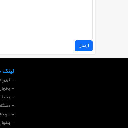
ارسال
لینک ه
فریزر 
یخچال 
یخچال 
دستگاه
سردخا
یخچال 