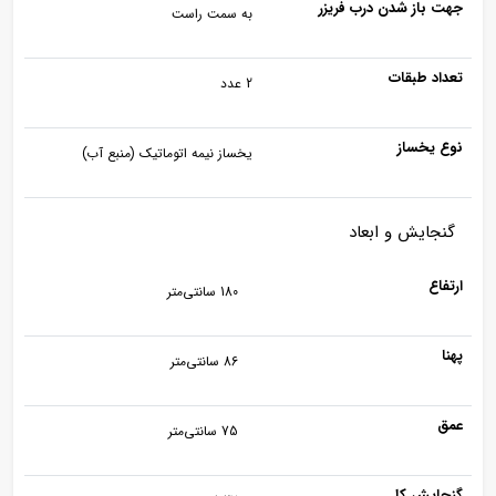
جهت باز شدن درب فریزر
به سمت راست
تعداد طبقات
2 عدد
نوع یخساز
یخساز نیمه اتوماتیک (منبع آب)
گنجایش و ابعاد
ارتفاع
180 سانتی‌متر
پهنا
86 سانتی‌متر
عمق
75 سانتی‌متر
گنجایش کل