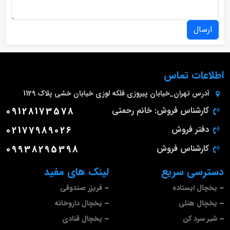
ارسال
اطلاعات تماس
آدرس
تهران_خیابان پیروزی فلکه لوزی خیابان خشی پلاک 1129
کارشناس فروش: خانم رحمتی
09128173578
دفتر فروش
02177989026
کارشناس فروش
09938295398
دسترسی سریع
لینک های مفید
یخچال ایستاده
فریزر صندوقی
یخچال هتلی
یخچال داروخانه
شیر سرد کن
یخچال قنادی