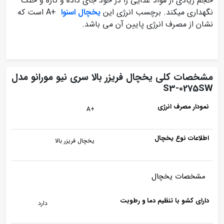
حجم زیادی از مواد غذایی را در خود جای داده و تازه و خنک
نگهداری میکند. برچسب انرژی این
یخچال اسنوا
+A است که
نشان از مصرف انرژی پایین آن می باشد.
مشخصات کلی یخچال فریزر بالا سری نیو مورانو مدل
S3-0275SW
نمودار مصرف انرژی
+A
اطلاعات نوع یخچال
یخچال فریزر بالا
مشخصات یخچال
دارای کشو با تنظیم دما و رطوبت
دارد