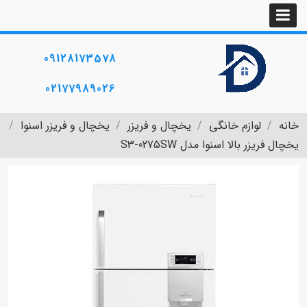
09128173578
02177989026
خانه
لوازم خانگی
یخچال و فریزر
یخچال و فریزر اسنوا
یخچال فریزر بالا اسنوا مدل S3-0275SW