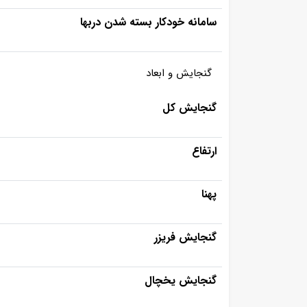
سامانه خودکار بسته شدن دربها
گنجایش و ابعاد
گنجایش کل
ارتفاع
پهنا
گنجایش فریزر
گنجایش یخچال