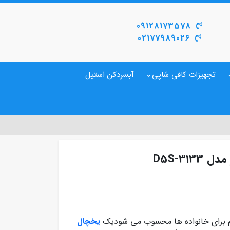
09128173578
02177989026
تجهیزات کافی شاپی
آبسردکن استیل
D5S-31
م برای خانواده ها محسوب می شودیک
یخچال