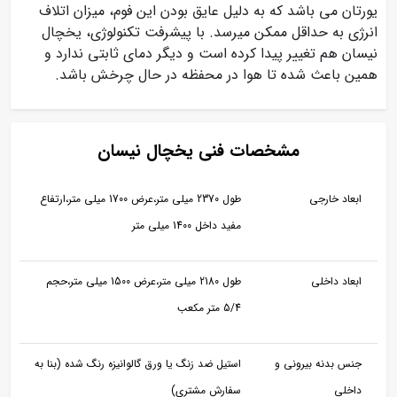
یورتان می باشد که به دلیل عایق بودن این فوم، میزان اتلاف
انرژی به حداقل ممکن میرسد. با پیشرفت تکنولوژی، یخچال
نیسان هم تغییر پیدا کرده است و دیگر دمای ثابتی ندارد و
همین باعث شده تا هوا در محفظه در حال چرخش باشد.
مشخصات فنی یخچال نیسان
ابعاد خارجی
طول 2370 میلی متر،عرض 1700 میلی متر،ارتفاع
مفید داخل 1400 میلی متر
ابعاد داخلی
طول 2180 میلی متر،عرض 1500 میلی متر،حجم
5/4 متر مکعب
جنس بدنه بیرونی و
استیل ضد زنگ یا ورق گالوانیزه رنگ شده (بنا به
داخلی
سفارش مشتری)