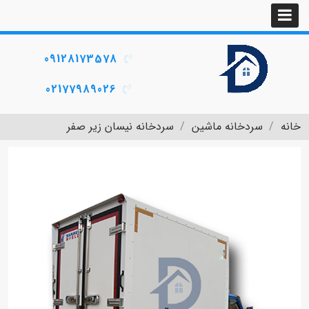
09128173578
02177989026
خانه
سردخانه ماشین
سردخانه نیسان زیر صفر