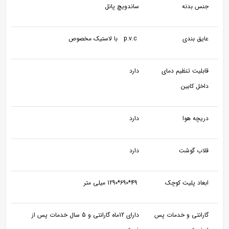
جنس بدنه
ساندویچ پانل
عایق بندی
p.v.c با لاستیک مخصوص
قابلیت تنظیم دمای
دارد
داخل کابین
دریچه هوا
دارد
قلاب گوشت
دارد
ابعاد پلیت کوچک
49*690*1290 میلی متر
گارانتی و خدمات پس
دارای 12ماه گارانتی و 5 سال خدمات پس از