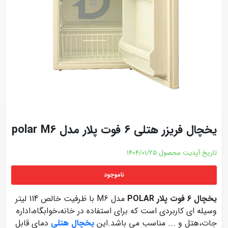
یخچال فریزر هتلی 6 فوت پلار مدل polar M6
تاریخ آپدیت محصول
1404/01/25
ناموجود
یخچال 6 فوت پلار POLAR
مدل M6 با ظرفیت خالص 114 لیتر
وسیله ای کاربردی است که برای استفاده در خانه،خوابگاه،اداره
جات،هتل و ... مناسب می باشد.این
یخچال هتلی
دمای قابل