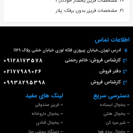
مشخصات فریزر.یخساز خودکار: 1
مشخصات فریزر.بدون برفک: پلار
اطلاعات تماس
آدرس
تهران_خیابان پیروزی فلکه لوزی خیابان خشی پلاک 1129
کارشناس فروش: خانم رحمتی
09128173578
دفتر فروش
02177989026
کارشناس فروش
09938295398
دسترسی سریع
لینک های مفید
یخچال ایستاده
فریزر صندوقی
یخچال هتلی
یخچال داروخانه
شیر سرد کن
یخچال قنادی
یخچال پرده هوا
دستگاه بستنی ساز