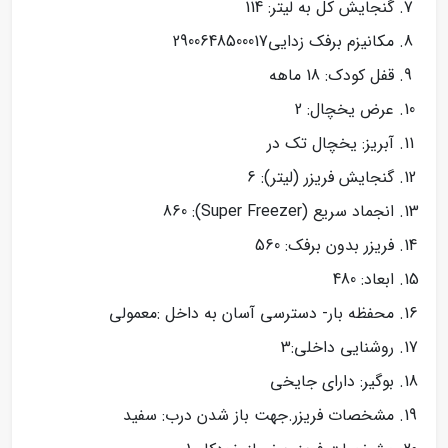
گنجایش کل به لیتر: 114
مکانیزم برفک زدایی2900648500017
قفل کودک: 18 ماهه
عرض یخچال: 2
آبریز: یخچال تک در
گنجایش فریزر (لیتر): 6
انجماد سریع (Super Freezer): 860
فریزر بدون برفک: 560
ابعاد: 480
محفظه بار- دسترسی آسان به داخل :معمولی
روشنایی داخلی:3
بوگیر: دارای جایخی
مشخصات فریزر.جهت باز شدن درب: سفید