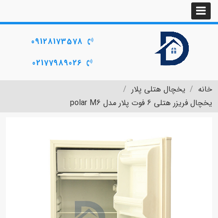
09128173578
02177989026
خانه
یخچال هتلی پلار
یخچال فریزر هتلی 6 فوت پلار مدل polar M6