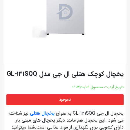
یخچال کوچک هتلی ال جی مدل GL-131SQQ
تاریخ آپدیت محصول
1403/10/04
ناموجود
یخچال ال جی GL-131SQQ به عنوان
یخچال هتلی
نیز شناخته
می شود .این یخچال هم مانند دیگر
یخچال های مینی
بار
دارای کشویی برای نگهداری از مواد غذایی است.شما میتوانید