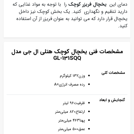
دمای این
یخچال فریزر کوچک
را با توجه به مواد غذایی که
دارید تنظیم و نگهداری کنید. یک بخش کوچک نیز داخل
یخچال قرار دارد که می توانید به عنوان فریزر از آن استفاده
کنید.
مشخصات فنی یخچال کوچک هتلی ال جی مدل
GL-131SQQ
مشخصات کلی
وزن132 کیلوگرم
رده مصرف انرژی+A
گنجایش و ابعاد
ظرفيت96 لیتر
ارتفاع820 میلی‌متر
پهنا463 میلی‌متر
عمق500 میلی‌متر