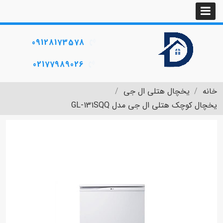
09128173578
02177989026
خانه
یخچال هتلی ال جی
یخچال کوچک هتلی ال جی مدل GL-131SQQ