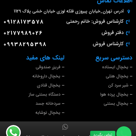
اطلاعات تماس
آدرس
تهران_خیابان پیروزی فلکه لوزی خیابان خشی پلاک 1129
کارشناس فروش: خانم رحمتی
09128173578
دفتر فروش
02177989026
کارشناس فروش
09938295398
دسترسی سریع
لینک های مفید
یخچال ایستاده
فریزر صندوقی
یخچال هتلی
یخچال داروخانه
شیر سرد کن
یخچال قنادی
یخچال پرده هوا
دستگاه بستنی ساز
یخچال بستنی
سردخانه جسد
یخچال نوشابه
تماس بگیرید