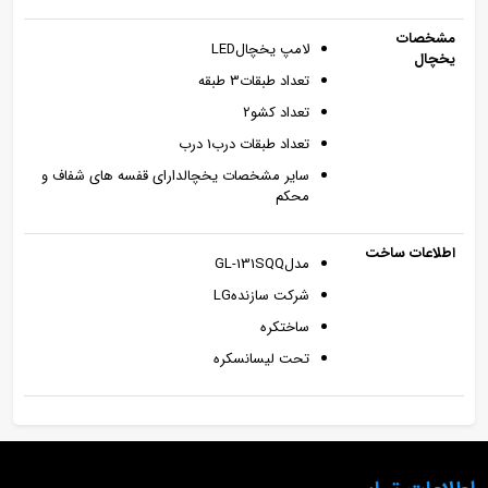
مشخصات
لامپ يخچالLED
یخچال
تعداد طبقات3 طبقه
تعداد کشو2
تعداد طبقات درب1 درب
سایر مشخصات یخچالدارای قفسه های شفاف و
محکم
اطلاعات ساخت
مدلGL-131SQQ
شرکت سازندهLG
ساختکره
تحت لیسانسکره