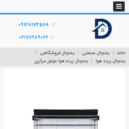
09128173578
02177989026
خانه
یخچال صنعتی
یخچال فروشگاهی
یخچال پرده هوا
یخچال پرده هوا موتور مرکزی