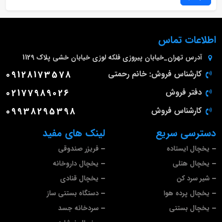
اطلاعات تماس
آدرس
تهران_خیابان پیروزی فلکه لوزی خیابان خشی پلاک 1129
کارشناس فروش: خانم رحمتی
09128173578
دفتر فروش
02177989026
کارشناس فروش
09938295398
دسترسی سریع
لینک های مفید
یخچال ایستاده
فریزر صندوقی
یخچال هتلی
یخچال داروخانه
شیر سرد کن
یخچال قنادی
یخچال پرده هوا
دستگاه بستنی ساز
یخچال بستنی
سردخانه جسد