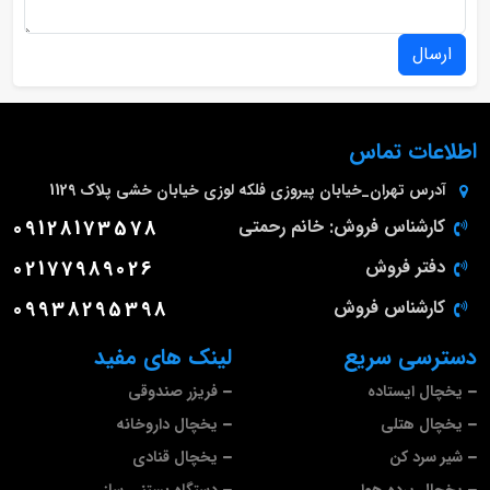
ارسال
اطلاعات تماس
آدرس
تهران_خیابان پیروزی فلکه لوزی خیابان خشی پلاک 1129
کارشناس فروش: خانم رحمتی
09128173578
دفتر فروش
02177989026
کارشناس فروش
09938295398
دسترسی سریع
لینک های مفید
یخچال ایستاده
فریزر صندوقی
یخچال هتلی
یخچال داروخانه
شیر سرد کن
یخچال قنادی