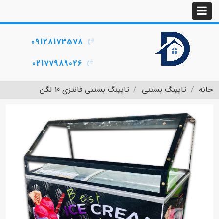
09128173578
02177989026
خانه
تاپینگ بستنی
تاپینگ بستنی فانتزی 10 لگن