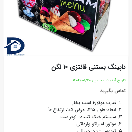
تاپینگ بستنی فانتزی 10 لگن
تاریخ آپدیت محصول
1404/05/20
تماس بگیرید
قدرت موتور:1 اسب بخار
ابعاد: طول 135، عرض 105، ارتفاع 90
سیستم خنک کننده: نوفراست
موتور: امبراکو وارداتی
ترموستات: دیجیتالی