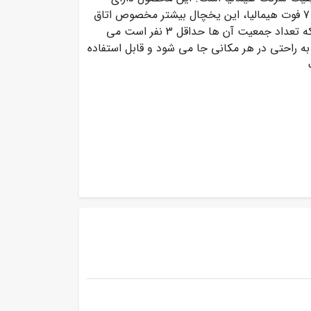
ظرفیت 7 فوت (198 لیتر) می باشد. به علت ابعاد یخچال تک 7 فوت هیمالیا، این یخچال بیشتر مخصوص اتاق
هتل ها، خوابگاه های دانشجویی، مغازه ها و یا مکان هایی که تعداد جمعیت آن ها حداقل 3 نفر است می
هنا ۵۵ سانتی متر و وزن کم به راحتی در هر مکانی جا می شود و قابل استفاده