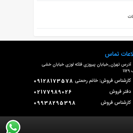
ات
اعات تماس
آدرس
تهران_خیابان پیروزی فلکه لوزی خیابان خشی
112
کارشناس فروش: خانم رحمتی
09128173578
دفتر فروش
02177989026
کارشناس فروش
09938295398