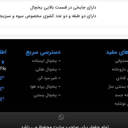
دارای جایخی در قسمت بالایی یخچال
دارای دو طبقه و دو عدد کشوی مخصوص میوه و سبزیج
ای مفید
دسترسی سریع
اطل
صندوقی
یخچال ایستاده
پلاک 9
داروخانه
یخچال هتلی
قنادی
شیر سرد کن
 بستنی ساز
یخچال پرده هوا
نه جسد
یخچال بستنی
نوشابه
تمام حقوق برای صاحب سایت محفوظ می باشد.