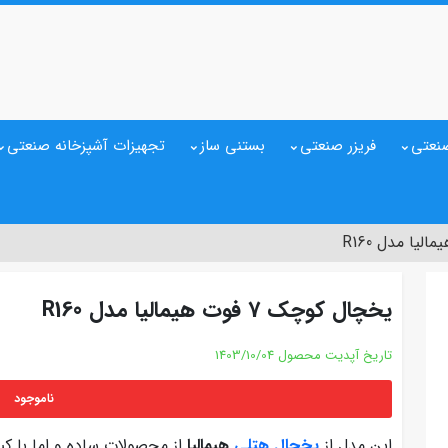
نعتی
فریزر صنعتی
بستنی ساز
تجهیزات آشپزخانه صنعتی
یخچال کوچک 7 فوت هیمالیا مدل R160
تاریخ آپدیت محصول
1403/10/04
ناموجود
این مدل از
یخچال هتلی
هیمالیا
از محصولات ساده و اما با ک