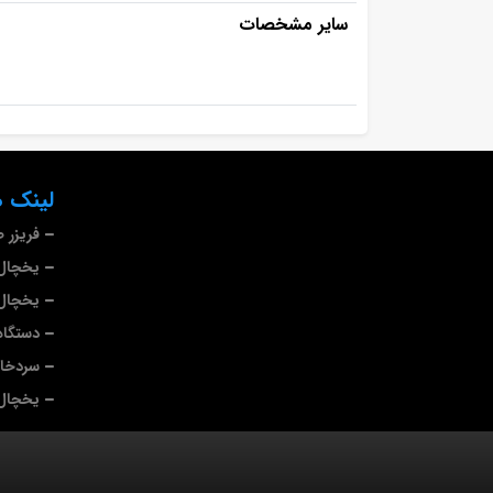
سایر مشخصات
لینک ه
فریزر 
یخچال 
یخچال 
دستگاه
سردخا
یخچال 