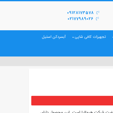
09128173578
02177989026
تجهیزات کافی شاپی
آبسردکن استیل
یفیت شرکت هیمالیا است. این محصول دارای