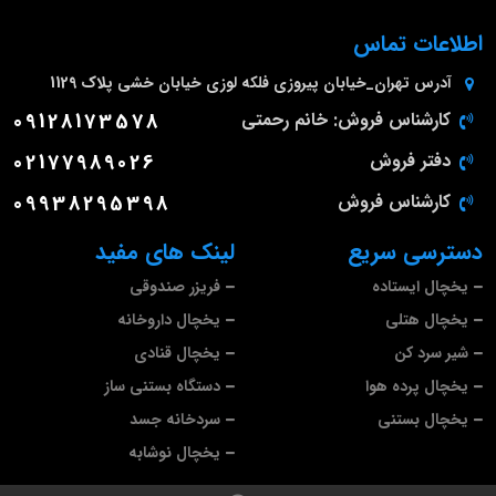
اطلاعات تماس
آدرس
تهران_خیابان پیروزی فلکه لوزی خیابان خشی پلاک 1129
کارشناس فروش: خانم رحمتی
09128173578
دفتر فروش
02177989026
کارشناس فروش
09938295398
دسترسی سریع
لینک های مفید
یخچال ایستاده
فریزر صندوقی
یخچال هتلی
یخچال داروخانه
شیر سرد کن
یخچال قنادی
یخچال پرده هوا
دستگاه بستنی ساز
یخچال بستنی
سردخانه جسد
یخچال نوشابه