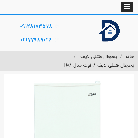
09128173578
02177989026
خانه
یخچال هتلی لایف
یخچال هتلی لایف ۶ فوت مدل R06