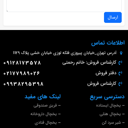
ارسال
اطلاعات تماس
آدرس
تهران_خیابان پیروزی فلکه لوزی خیابان خشی پلاک 1129
کارشناس فروش: خانم رحمتی
09128173578
دفتر فروش
02177989026
کارشناس فروش
09938295398
دسترسی سریع
لینک های مفید
یخچال ایستاده
فریزر صندوقی
یخچال هتلی
یخچال داروخانه
شیر سرد کن
یخچال قنادی