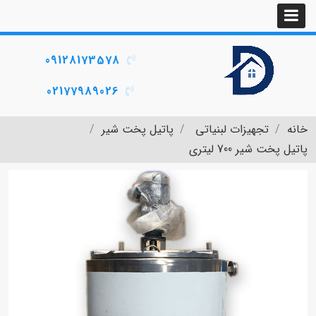
09128173578
02177989026
خانه
تجهیزات لبنیاتی
پاتیل پخت شیر
پاتیل پخت شیر 700 لیتری