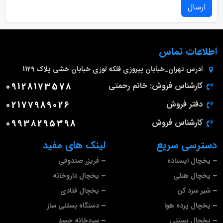
ارسال
اطلاعات تماس
آدرس
تهران_خیابان پیروزی فلکه لوزی خیابان خشی پلاک 1129
کارشناس فروش: خانم رحمتی
09128173578
دفتر فروش
02177989026
کارشناس فروش
09938295398
دسترسی سریع
لینک های مفید
یخچال ایستاده
فریزر صندوقی
یخچال هتلی
یخچال داروخانه
شیر سرد کن
یخچال قنادی
یخچال پرده هوا
دستگاه بستنی ساز
یخچال بستنی
سردخانه جسد