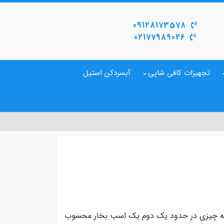
09128173578
02177989026
تجهیزات کافی شاپی
آبسردکن استیل
توان ۲۷۵ واتی خود که چیزی در حدود یک دوم یک اسب بخار محسوب