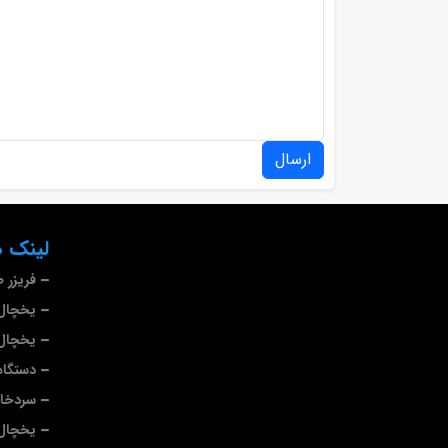
ارسال
لینک ه
فریزر 
یخچال 
یخچال 
دستگاه
سردخا
یخچال 