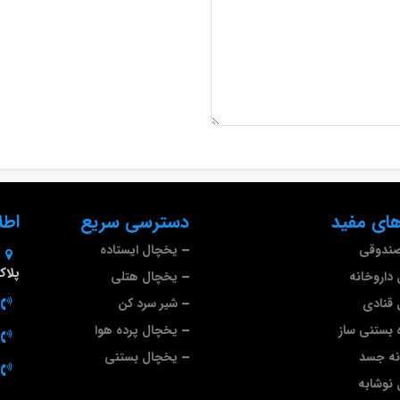
ای مفید
دسترسی سریع
اطل
صندوقی
یخچال ایستاده
پلاک 9
داروخانه
یخچال هتلی
قنادی
شیر سرد کن
 بستنی ساز
یخچال پرده هوا
نه جسد
یخچال بستنی
نوشابه