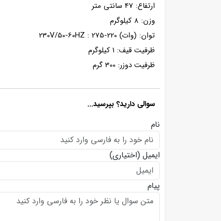
ارتفاع: 47 سانتی متر
وزن: 8 کیلوگرم
توان: (وات) 220-230V/50-60HZ : 275
ظرفیت قیف: 1 کیلوگرم
ظرفیت دوزر: 300 گرم
سوالی دارید؟ بپرسید...
نام
ایمیل
(اختیاری)
پیام