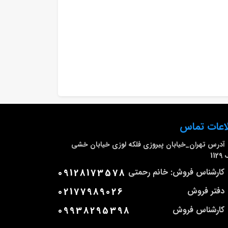
اعات تماس
آدرس
تهران_خیابان پیروزی فلکه لوزی خیابان خشی
112
کارشناس فروش: خانم رحمتی
09128173578
دفتر فروش
02177989026
کارشناس فروش
09938295398