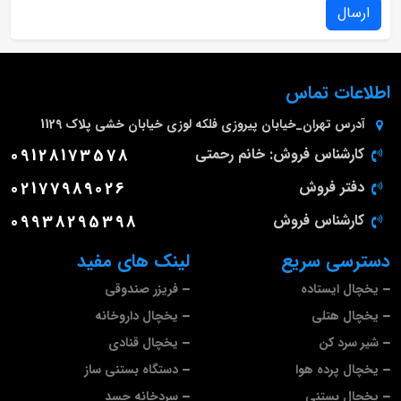
ارسال
اطلاعات تماس
آدرس
تهران_خیابان پیروزی فلکه لوزی خیابان خشی پلاک 1129
کارشناس فروش: خانم رحمتی
09128173578
دفتر فروش
02177989026
کارشناس فروش
09938295398
دسترسی سریع
لینک های مفید
یخچال ایستاده
فریزر صندوقی
یخچال هتلی
یخچال داروخانه
شیر سرد کن
یخچال قنادی
یخچال پرده هوا
دستگاه بستنی ساز
یخچال بستنی
سردخانه جسد