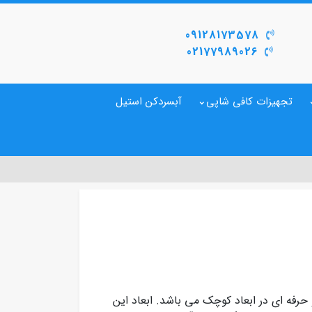
09128173578
02177989026
تجهیزات کافی شاپی
آبسردکن استیل
کارامد و حرفه ای در ابعاد کوچک می باشد. ابعاد این