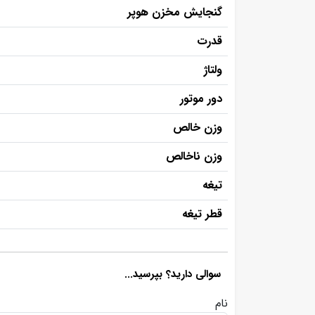
گنجایش مخزن هوپر
قدرت
ولتاژ
دور موتور
وزن خالص
وزن ناخالص
تیغه
قطر تیغه
سوالی دارید؟ بپرسید...
نام