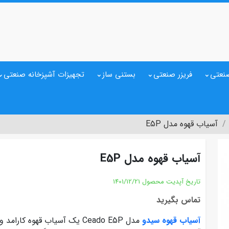
نعتی
فریزر صنعتی
بستنی ساز
تجهیزات آشپزخانه صنعتی
آسیاب قهوه مدل E5P
آسیاب قهوه مدل E5P
تاریخ آپدیت محصول
1401/12/21
تماس بگیرید
آسیاب قهوه سیدو
مدل Ceado E5P یک آسیاب قهوه 