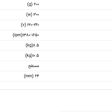
600 (g)
300 (w)
‌220-240 (v)
1380-1650(rpm)
8.5(kg)
10.5(kg)
مسطح
64 (mm)