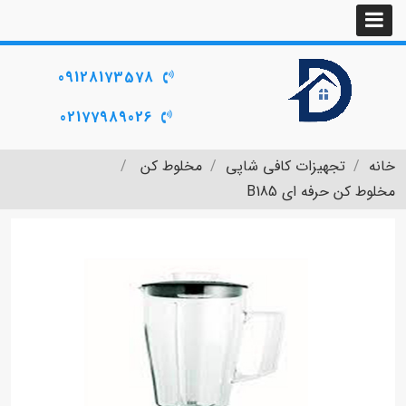
09128173578
02177989026
خانه
تجهیزات کافی شاپی
مخلوط کن
مخلوط کن حرفه ای B185