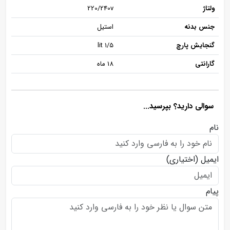
ولتاژ
220/240v
جنس بدنه
استیل
گنجایش پارچ
1/5 lit
گارانتی
18 ماه
سوالی دارید؟ بپرسید...
نام
ایمیل
(اختیاری)
پیام