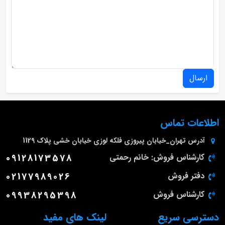
ارسال
اطلاعات تماس
آدرس
تهران_خیابان پیروزی فلکه لوزی خیابان خشی پلاک 1129
کارشناس فروش: خانم رحمتی
09128173578
دفتر فروش
02177989026
کارشناس فروش
09938295398
دسترسی سریع
لینک های مفید