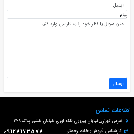
پیام
ارسال
اطلاعات تماس
آدرس
تهران_خیابان پیروزی فلکه لوزی خیابان خشی پلاک 1129
کارشناس فروش: خانم رحمتی
09128173578