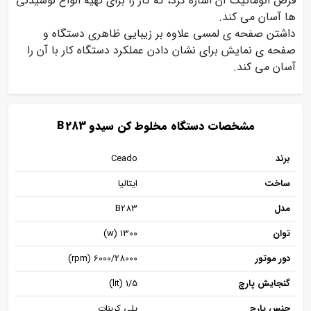
فرض اتوماتیک آن اشاره کرد، که کار را برای تهیه انواع نوشیدنی
ها آسان می کند.
داشتن صفحه ی لمسی علاوه بر زیبایی ظاهری دستگاه و
صفحه ی نمایش برای نشان دادن عملکرد دستگاه کار با آن را
آسان می کند.
مشخصات دستگاه مخلوط کن سیدو B283
برند
Ceado
ساخت
ایتالیا
مدل
B283
توان
1300 (w)
دور موتور
6000/28000 (rpm)
گنجایش پارچ
1/5 (lit)
جنس پارچ
پلی کربنات