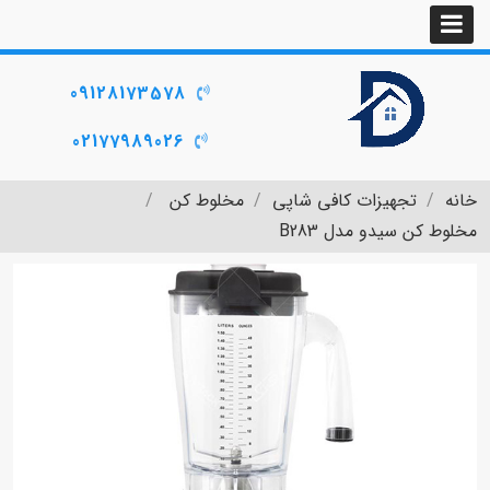
09128173578
02177989026
خانه
تجهیزات کافی شاپی
مخلوط کن
مخلوط کن سیدو مدل B283