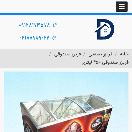
09128173578
02177989026
خانه
فریزر صنعتی
فریزر صندوقی
فریزر صندوقی 450 لیتری