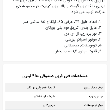
بر روی بدنه فریزر صندوقی نصب کرده است. این فریزر 450
لیتری با کمترین قیمت و بالا ترین کیفیت در مجموعه دی
مارکت تولید می شود.
ابعاد: طول 121، عرض 65، ارتفاع 85 سانتی متر
عایق بندی: تزریق فوم پلی یورتان
نور پردازی: ال ای دی
موتور: امبراکو برزیلی
ترموستات: دیجیتالی
قدرت موتور: 1.4 اسب بخار
مشخصات فنی فریزر صندوقی 450 لیتری
نوع عایق بندی
تزریق فوم پلی یورتان
جنس درب
شیشه ای نشکن
نوع ترموستات
دیجیتالی