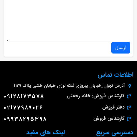
ارسال
اطلاعات تماس
آدرس
تهران_خیابان پیروزی فلکه لوزی خیابان خشی پلاک 1129
کارشناس فروش: خانم رحمتی
09128173578
دفتر فروش
02177989026
کارشناس فروش
09938295398
دسترسی سریع
لینک های مفید