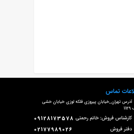
اعات تماس
آدرس
تهران_خیابان پیروزی فلکه لوزی خیابان خشی
112
کارشناس فروش: خانم رحمتی
09128173578
دفتر فروش
02177989026