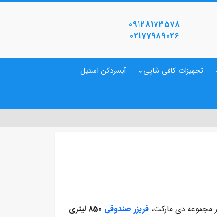
09128173578
02177989026
تجهیزات کافی شاپی
آبسردکن استیل
در مجموعه دی مارکت،
فریزر صندوقی
850 لیتری