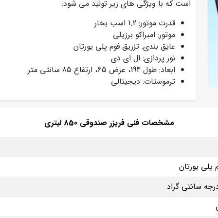
است که با ویژگی های زیر تولید می شود:
قدرت موتور: 1.2 اسب بخار
موتور: امبراکو برزیلی
عایق بندی: تزریق فوم پلی یورتان
نور پردازی: ال ای دی
ابعاد: طول 194، عرض 65، ارتفاع 85 سانتی متر
ترموستات: دیجیتالی
مشخصات فنی فریزر صندوقی 850 لیتری
 پلی یورتان