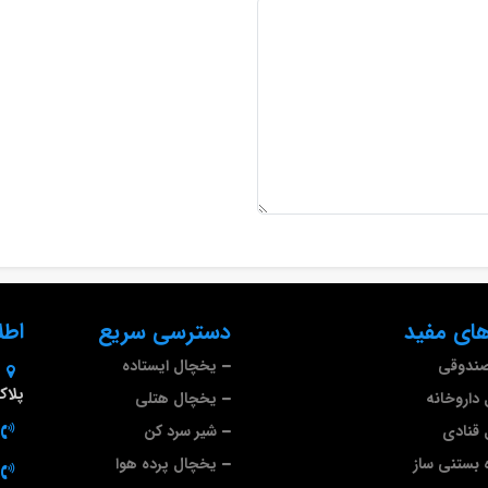
ای مفید
دسترسی سریع
اطل
صندوقی
یخچال ایستاده
پلاک 9
داروخانه
یخچال هتلی
قنادی
شیر سرد کن
 بستنی ساز
یخچال پرده هوا