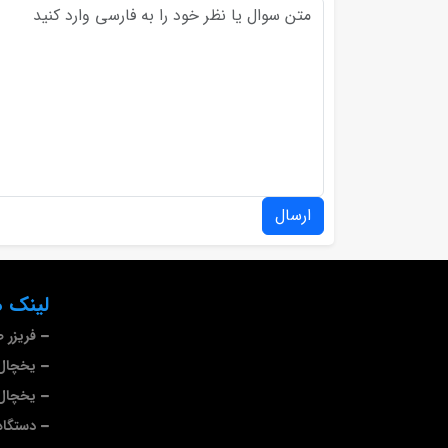
ارسال
لینک ه
فریزر 
یخچال 
یخچال 
دستگاه