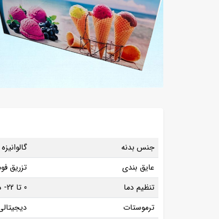
جنس بدنه
گالوانیزه
عایق بندی
تزریق فوم
تنظیم دما
0 تا 22- درجه سانتی گراد
ترموستات
دیجیتالی