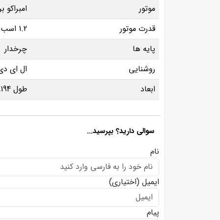
موتور
امبراکو ب
قدرت موتور
1.2 اسب بخار
پایه ها
چرخدار
روشنایی
ال ای دی
ابعاد
طول 194، عرض 65، ارتفاع 85 سانتی متر
سوالی دارید؟ بپرسید...
نام
ایمیل
(اختیاری)
پیام