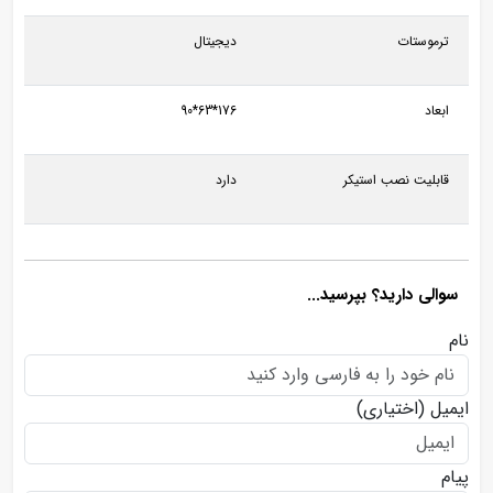
ترموستات
دیجیتال
ابعاد
176*63*90
قابلیت نصب استیکر
دارد
سوالی دارید؟ بپرسید...
نام
ایمیل
(اختیاری)
پیام