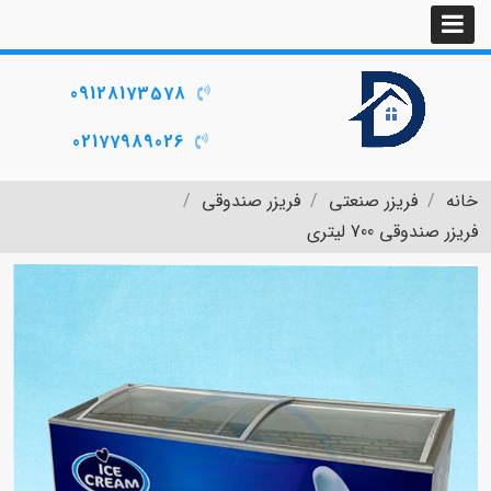
09128173578
02177989026
خانه
فریزر صنعتی
فریزر صندوقی
فریزر صندوقی 700 لیتری