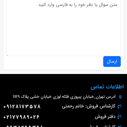
ارسال
اطلاعات تماس
آدرس
تهران_خیابان پیروزی فلکه لوزی خیابان خشی پلاک 1129
کارشناس فروش: خانم رحمتی
09128173578
دفتر فروش
02177989026